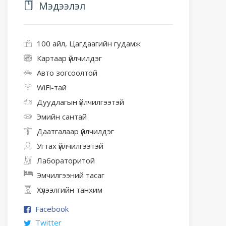
Мэдээлэл
100 айл, Цагдаагийн гудамж
Картаар үйлчилдэг
Авто зогсоолтой
WiFi-тай
Дуудлагын үйлчилгээтэй
Эмийн сантай
Даатгалаар үйлчилдэг
Угтах үйлчилгээтэй
Лабораторитой
Эмчилгээний тасаг
Хүлээлгийн танхим
Facebook
Twitter