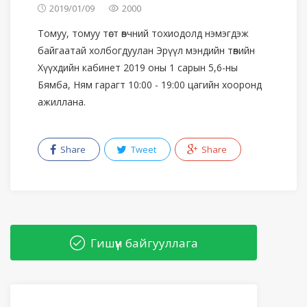
2019/01/09
2000
Томуу, томуу төст өвчний тохиодолд нэмэгдэж
байгаатай холбогдуулан Эрүүл мэндийн төвийн
Хүүхдийн кабинет 2019 оны 1 сарын 5,6-ны
Бямба, Ням гарагт 10:00 - 19:00 цагийн хооронд
ажиллана.
Share
Tweet
Share
Гишүүн байгууллага