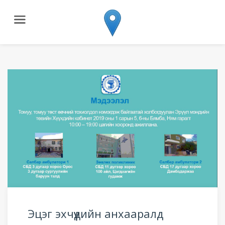
Эцэг эхчүүдийн анхааралд