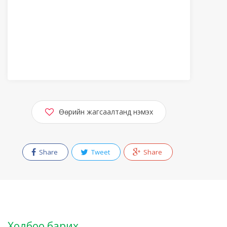
Өөрийн жагсаалтанд нэмэх
Share
Tweet
Share
Холбоо барих