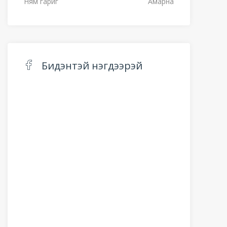
Ням гариг
Амарна
Бидэнтэй нэгдээрэй