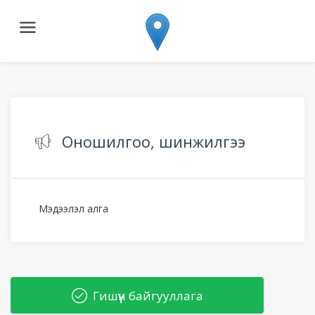
Оношилгоо, шинжилгээ
Мэдээлэл алга
Гишүүн байгууллага