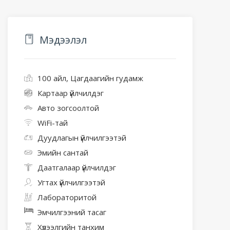
Мэдээлэл
100 айл, Цагдаагийн гудамж
Картаар үйлчилдэг
Авто зогсоолтой
WiFi-тай
Дуудлагын үйлчилгээтэй
Эмийн сантай
Даатгалаар үйлчилдэг
Угтах үйлчилгээтэй
Лабораторитой
Эмчилгээний тасаг
Хүлээлгийн танхим