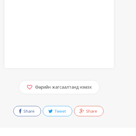
Өөрийн жагсаалтанд нэмэх
Share
Tweet
Share